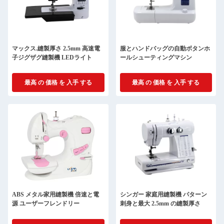
マックス.縫製厚さ 2.5mm 高速電
服とハンドバッグの自動ボタンホ
子ジグザグ縫製機 LEDライト
ールシューティングマシン
最高 の 価格 を 入手 する
最高 の 価格 を 入手 する
ABS メタル家用縫製機 倍速と電
シンガー 家庭用縫製機 パターン
源 ユーザーフレンドリー
刺身と最大 2.5mm の縫製厚さ