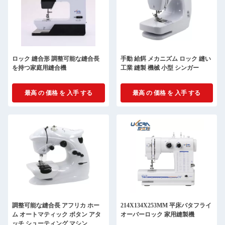
ロック 縫合形 調整可能な縫合長
手動 給餌 メカニズム ロック 縫い
を持つ家庭用縫合機
工業 縫製 機械 小型 シンガー
最高 の 価格 を 入手 する
最高 の 価格 を 入手 する
調整可能な縫合長 アフリカ ホー
214X134X253MM 平床バタフライ
ム オートマティック ボタン アタ
オーバーロック 家用縫製機
ッチ シューティング マシン