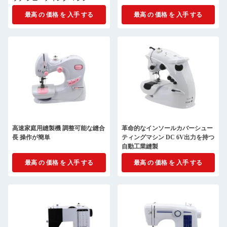
最高 の 価格 を 入手 する
最高 の 価格 を 入手 する
高速家庭用縫製機 調整可能な縫合
革命的なインソールカバーシュー
長 操作が簡単
ティングマシン DC 6V出力を持つ
自動工業縫製
最高 の 価格 を 入手 する
最高 の 価格 を 入手 する