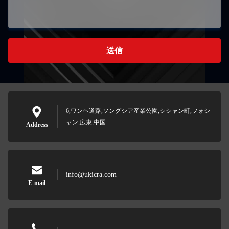
送信
6,ワンヘ道路,ソングシア産業公園,シシャン町,フォシ
ャン,広東,中国
Address
info@ukicra.com
E-mail