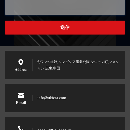
送信
6,ワンヘ道路,ソングシア産業公園,シシャン町,フォシ
ャン,広東,中国
Address
info@ukicra.com
E-mail