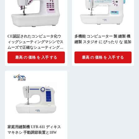
CE認証されたコンピュータ化ウ
多機能 コンピューター 製 縫製 機
ィッグシューティングマシンでス
縫製 スタジオ に ぴったり な 追加
ムーズで正確なシューティングを
体験します
最高 の 価格 を 入手 する
最高 の 価格 を 入手 する
家庭用縫製機 UFR-611 ディキス
マキネシ 手動調節装置と18W