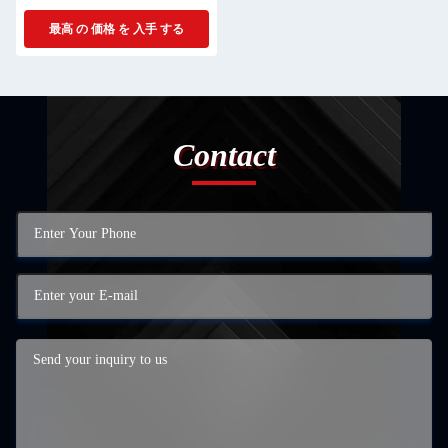
最高 の 価格 を 入手 する
Contact