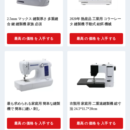
2.5mm マックス 縫製厚さ 多重縫
2020年 熱産品 工業用 コラーレー
合 鍵 縫製機 家族 必須
タ 縫製機 手動式 給餌 機械
最高 の 価格 を 入手 する
最高 の 価格 を 入手 する
最も求められる家庭用 簡単な縫製
衣類用 家庭用 二重速縫製機 総寸
機で 簡単に縫い 刺し
法 24.5*11.7*20cm
最高 の 価格 を 入手 する
最高 の 価格 を 入手 する