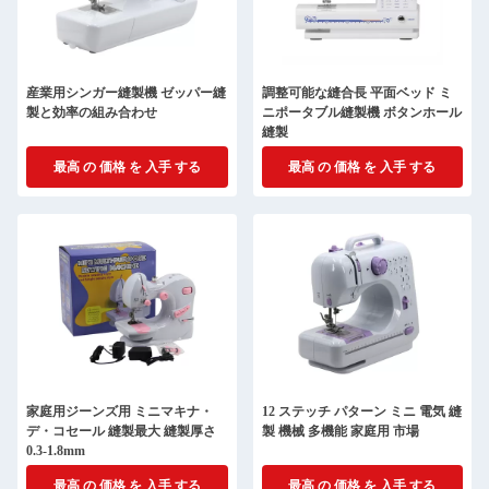
産業用シンガー縫製機 ゼッパー縫
調整可能な縫合長 平面ベッド ミ
製と効率の組み合わせ
ニポータブル縫製機 ボタンホール
縫製
最高 の 価格 を 入手 する
最高 の 価格 を 入手 する
家庭用ジーンズ用 ミニマキナ・
12 ステッチ パターン ミニ 電気 縫
デ・コセール 縫製最大 縫製厚さ
製 機械 多機能 家庭用 市場
0.3-1.8mm
最高 の 価格 を 入手 する
最高 の 価格 を 入手 する