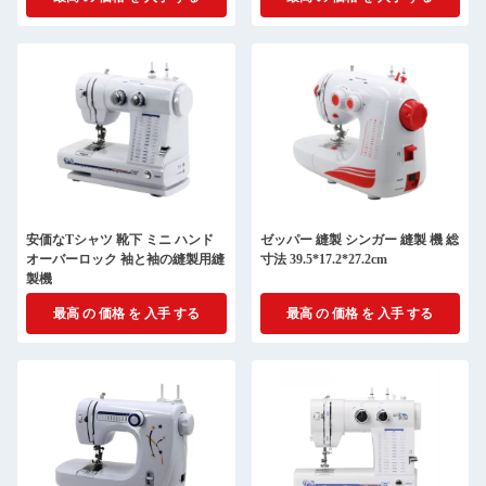
安価なTシャツ 靴下 ミニ ハンド
ゼッパー 縫製 シンガー 縫製 機 総
オーバーロック 袖と袖の縫製用縫
寸法 39.5*17.2*27.2cm
製機
最高 の 価格 を 入手 する
最高 の 価格 を 入手 する