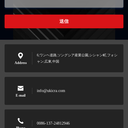
送信
6,ワンヘ道路,ソングシア産業公園,シシャン町,フォシ
ャン,広東,中国
Address
info@ukicra.com
E-mail
0086-137-24812946