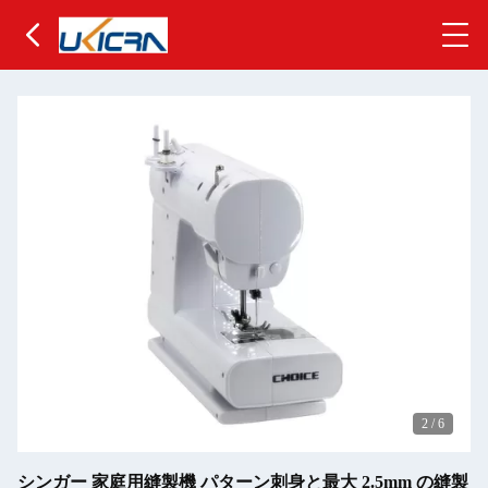
2
/
6
シンガー 家庭用縫製機 パターン刺身と最大 2.5mm の縫製