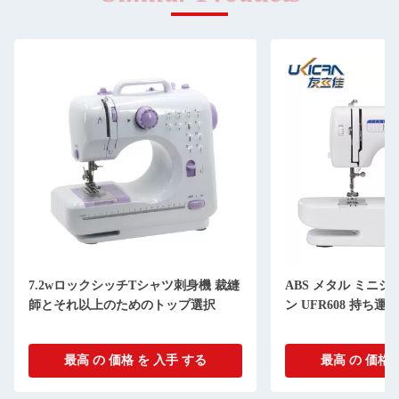
7.2wロックシッチTシャツ刺身機 裁縫
ABS メタル ミニ
師とそれ以上のためのトップ選択
ン UFR608 持ち
最高 の 価格 を 入手 する
最高 の 価格 