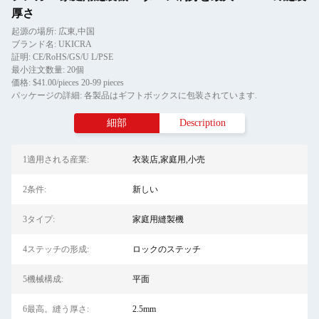
厚さ
起源の場所: 広東,中国
ブランド名: UKICRA
証明: CE/RoHS/GS/U L/PSE
最小注文数量: 20個
価格: $41.00/pieces 20-99 pieces
パッケージの詳細: 各製品はギフトボックスに包装されています.
細部
Description
1適用される産業:
衣装店,家庭用,小売
2条件:
新しい
3タイプ:
家庭用縫製機
4ステッチの形成:
ロックのステッチ
5機械構成:
平面
6最高。縫う厚さ:
2.5mm