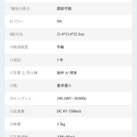
7縫合の長さ:
調節可能
8パワー:
9W
9総寸法:
21.4*13.4*25.3cm
10装填装置:
手帳
11保証:
1 年
12主要 な 売り物:
操作 が 簡単
13色:
要求通り
14インプット:
100-240V~50/60Hz
15生産量:
DC 6V 1500mA
16体重:
3.3kg