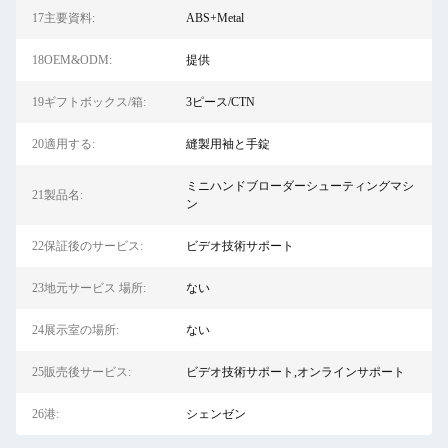
17主要資料:
ABS+Metal
18OEM&ODM:
提供
19ギフトボックス/箱:
3ピース/CTN
20適用する:
縫製用袖と手錠
ミニハンドブローダーシューティングマシ
21製品名:
ン
22保証後のサービス:
ビデオ技術サポート
23地元サービス 場所:
ない
24展示室の場所:
ない
25販売後サービス:
ビデオ技術サポート,オンラインサポート
26港:
シェンゼン