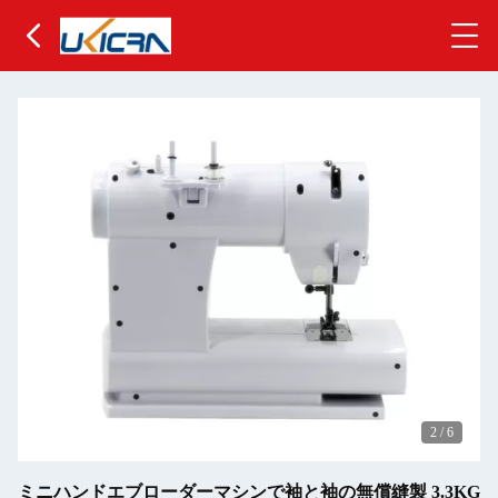
2
/
6
ミニハンドエブローダーマシンで袖と袖の無償縫製 3.3KG