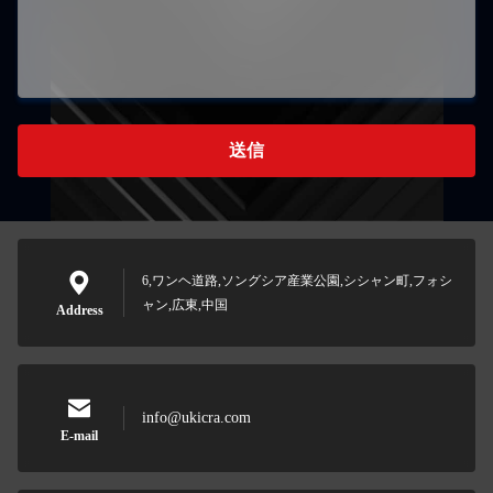
送信
6,ワンヘ道路,ソングシア産業公園,シシャン町,フォシ
ャン,広東,中国
Address
info@ukicra.com
E-mail