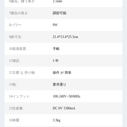
6最高。縫う厚さ:
2.5mm
7縫合の長さ:
調節可能
8パワー:
9W
9総寸法:
21.4*13.4*25.3cm
10装填装置:
手帳
11保証:
1 年
12主要 な 売り物:
操作 が 簡単
13色:
要求通り
14インプット:
100-240V~50/60Hz
15生産量:
DC 6V 1500mA
16体重:
3.3kg