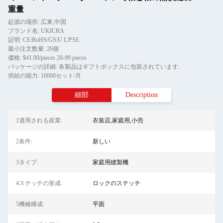
重量
起源の場所: 広東,中国
ブランド名: UKICRA
証明: CE/RoHS/GS/U L/PSE
最小注文数量: 20個
価格: $41.00/pieces 20-99 pieces
パッケージの詳細: 各製品はギフトボックスに包装されています.
供給の能力: 10000セット/月
細部
Description
1適用される産業:
衣装店,家庭用,小売
2条件:
新しい
3タイプ:
家庭用縫製機
4ステッチの形成:
ロックのステッチ
5機械構成:
平面