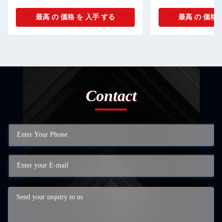
最高 の 価格 を 入手 する
最高 の 価格 
Contact