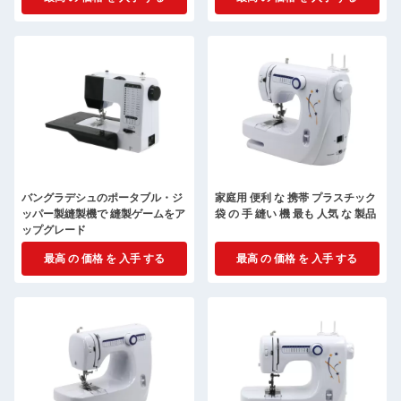
バングラデシュのポータブル・ジ
家庭用 便利 な 携帯 プラスチック
ッパー製縫製機で 縫製ゲームをア
袋 の 手 縫い 機 最も 人気 な 製品
ップグレード
最高 の 価格 を 入手 する
最高 の 価格 を 入手 する