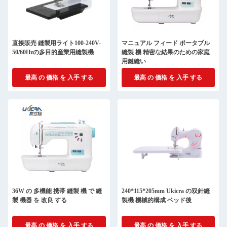
直接販売 縫製用ライト100-240V-
マニュアル フィード ポータブル
50/60Hzの多目的産業用縫製機
縫製 機 精密な結果のための家庭
用鍵縫い
最高 の 価格 を 入手 する
最高 の 価格 を 入手 する
36W の 多機能 携帯 縫製 機 で 縫
240*115*205mm Ukicra の双針縫
製 機器 を 改良 する
製機 機械的構成 ベッド後
最高 の 価格 を 入手 する
最高 の 価格 を 入手 する