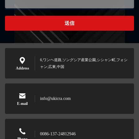
送信
6,ワンヘ道路,ソングシア産業公園,シシャン町,フォシ
ャン,広東,中国
Address
info@ukicra.com
E-mail
0086-137-24812946