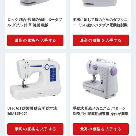
ロック 縫合 形 編み物用 ポータブ
要求に応じて服のためのダブルニ
ル ダブル 針 革 縫製 機械
ードル12縫いジグザグ電動縫製機
最高 の 価格 を 入手 する
最高 の 価格 を 入手 する
UFR-611 縫製機 縫合形 総寸法
手動式 配給メカニズム パターン
368*145*270
刺身用の家庭用縫製機 操作が簡単
最高 の 価格 を 入手 する
最高 の 価格 を 入手 する