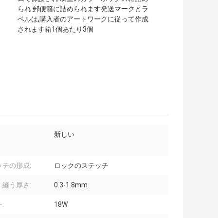
られ 郵便箱に詰められます発送マークとラ
ベルは,購入者のアートワークに従って作成
されます箱1個あたり3個
新しい
ッチの形成:
ロックのステッチ
。縫う厚さ:
0.3-1.8mm
:
18W