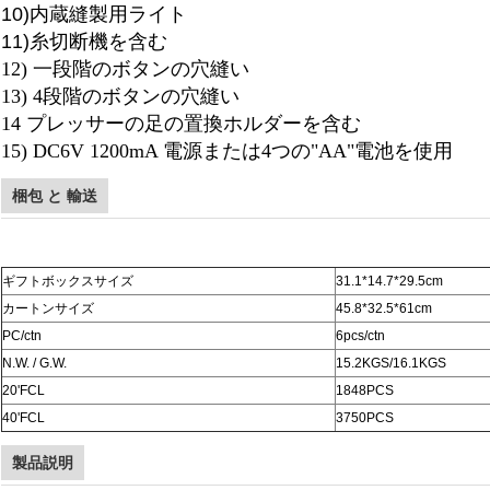
10)
内蔵縫製用ライト
11)
糸切断機を含む
12) 一段階のボタンの穴縫い
13) 4段階のボタンの穴縫い
14 プレッサーの足の置換ホルダーを含む
15) DC6V 1200mA 電源または4つの"AA"電池を使用
梱包 と 輸送
ギフトボックスサイズ
31.1*14.7*29.5cm
カートンサイズ
45.8*32.5*61cm
PC/ctn
6pcs/ctn
N.W. / G.W.
15.2KGS/16.1KGS
20'FCL
1848PCS
40'FCL
3750PCS
製品説明