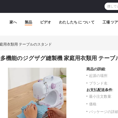
家へ
製品
ビデオ
わたしたち に つい て
工場 ツ
庭用衣類用 テーブルのスタンド
多機能のジグザグ縫製機 家庭用衣類用 テー
商品の詳細:
起源の場所:
ブランド名:
お支払配送条件:
最小注文数量:
価格:
パッケージの詳細