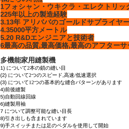
1フォシャン・ウキクラ・エレクトリック・コ
225年以上の製造経験
3.13年 アリババのゴールドサプライヤ
4.35000平方メートル
5.20 R&Dエンジニアと技術者
6最高の品質,最高価格,最高のアフターサ
多機能家用縫製機
1) について
2本の鎖の縫い目
(2) について
2つのスピード,高速/低速選択
(3) について
12つの基本的な縫合パターンがあります
4)
前後縫製
5)
自動回線回線
6)
縫製用袖
7 について
調整可能な縫い目長
8)
引き出しも含まれています
9)
手スイッチまたは足のペダルを使用して開始