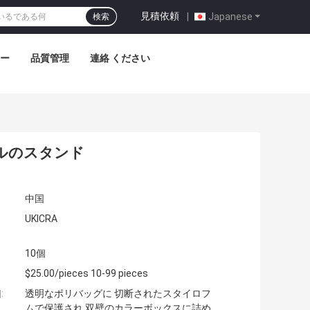
見積依頼
|
Japanese
検索
アー
品質管理
連絡 ください
ブルのスタンド
中国
UKICRA
10個
$25.00/pieces 10-99 pieces
:
透明なポリバッグに 切断されたスタイロフ
ムで保護され 双壁のカラーボックスに詰め