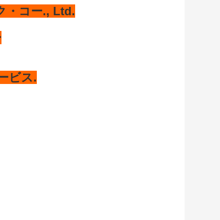
ー., Ltd.
ー
ービス.