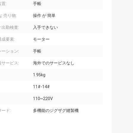
置:
手帳
な 売り物:
操作 が 簡単
オ出勤検査:
入手できない
構成要素:
モーター
レーション:
手帳
後サービス:
海外でのサービスなし
1.95kg
11#-14#
110~220V
ード:
多機能のジグザグ縫製機