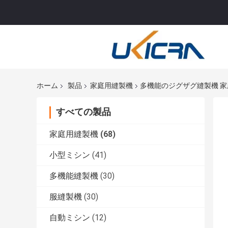
ホーム
製品
家庭用縫製機
多機能のジグザグ縫製機 家
すべての製品
家庭用縫製機
(68)
小型ミシン
(41)
多機能縫製機
(30)
服縫製機
(30)
自動ミシン
(12)