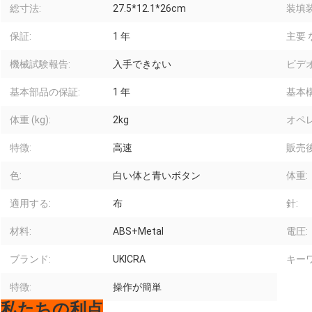
総寸法:
27.5*12.1*26cm
装填装
保証:
1 年
主要 
機械試験報告:
入手できない
ビデ
基本部品の保証:
1 年
基本
体重 (kg):
2kg
オペ
特徴:
高速
販売
色:
白い体と青いボタン
体重:
適用する:
布
針:
材料:
ABS+Metal
電圧:
ブランド:
UKICRA
キーワ
特徴:
操作が簡単
私たちの利点