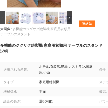
連絡先
大画像 :
多機能のジグザグ縫製機 家庭用衣類用
テーブルのスタンド
多機能のジグザグ縫製機 家庭用衣類用 テーブルのスタンド
説明
ホテル,衣装店,農場,レストラン,家庭
適用される産業:
条件:
用,小売
タイプ:
家庭用縫製機
ステ
機械構成:
平面
最高
縫合の長さ:
選択可能
パワー