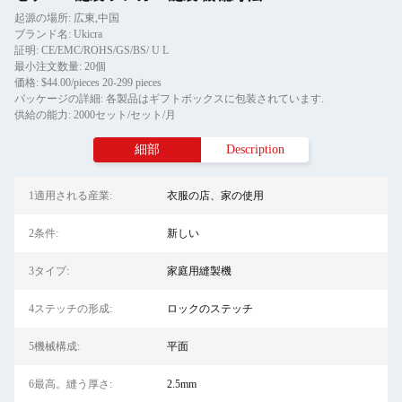
起源の場所: 広東,中国
ブランド名: Ukicra
証明: CE/EMC/ROHS/GS/BS/ U L
最小注文数量: 20個
価格: $44.00/pieces 20-299 pieces
パッケージの詳細: 各製品はギフトボックスに包装されています.
供給の能力: 2000セット/セット/月
細部
Description
1適用される産業:
衣服の店、家の使用
2条件:
新しい
3タイプ:
家庭用縫製機
4ステッチの形成:
ロックのステッチ
5機械構成:
平面
6最高。縫う厚さ:
2.5mm