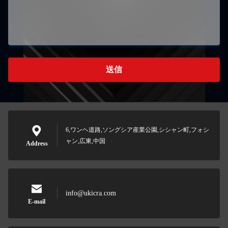
送信
6,ワンヘ道路,ソングシア産業公園,シシャン町,フォシ
ャン,広東,中国
Address
info@ukicra.com
E-mail