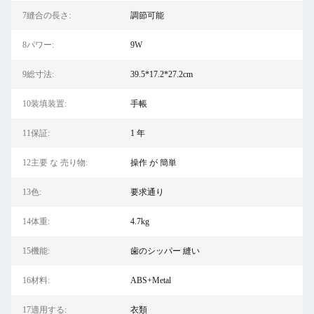
7縫合の長さ:
調節可能
8パワー:
9W
9総寸法:
39.5*17.2*27.2cm
10装填装置:
手帳
11保証:
1 年
12主要 な 売り物:
操作 が 簡単
13色:
要求通り
14体重:
4.7kg
15機能:
歯のシッパー 縫い
16材料:
ABS+Metal
17適用する:
衣類