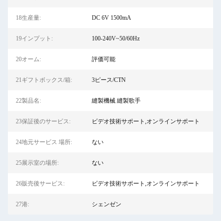
18生産量:
DC 6V 1500mA
19インプット:
100-240V~50/60Hz
20オーム:
評価可能
21ギフトボックス/箱:
3ピース/CTN
22製品名:
縫製機械 縫製歌手
23保証後のサービス:
ビデオ技術サポート,オンラインサポート
24地元サービス 場所:
ない
25展示室の場所:
ない
26販売後サービス:
ビデオ技術サポート,オンラインサポート
27港:
シェンゼン