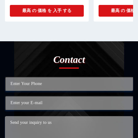
最高 の 価格 を 入手 する
最高 の 価格 
Contact