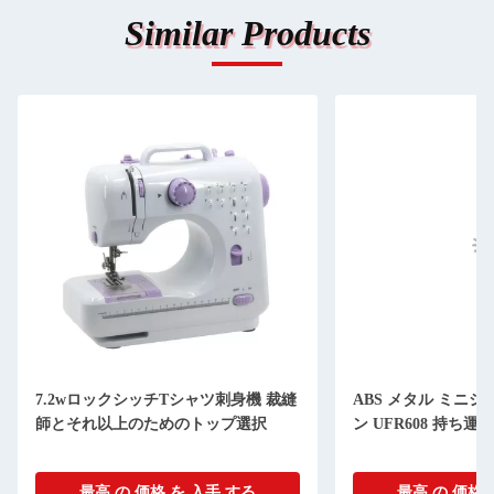
Similar Products
7.2wロックシッチTシャツ刺身機 裁縫
ABS メタル ミニ
師とそれ以上のためのトップ選択
ン UFR608 持ち
最高 の 価格 を 入手 する
最高 の 価格 