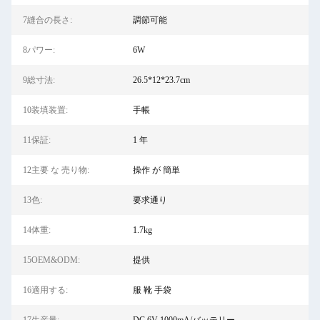
7縫合の長さ:
調節可能
8パワー:
6W
9総寸法:
26.5*12*23.7cm
10装填装置:
手帳
11保証:
1 年
12主要 な 売り物:
操作 が 簡単
13色:
要求通り
14体重:
1.7kg
15OEM&ODM:
提供
16適用する:
服 靴 手袋