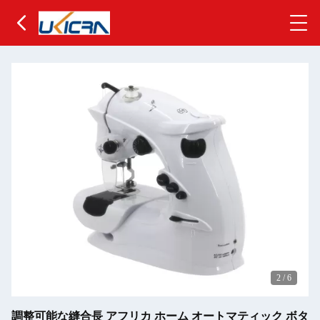
2
/
6
調整可能な縫合長 アフリカ ホーム オートマティック ボタ