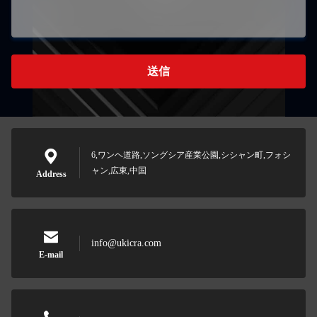
送信
6,ワンヘ道路,ソングシア産業公園,シシャン町,フォシ
ャン,広東,中国
Address
info@ukicra.com
E-mail