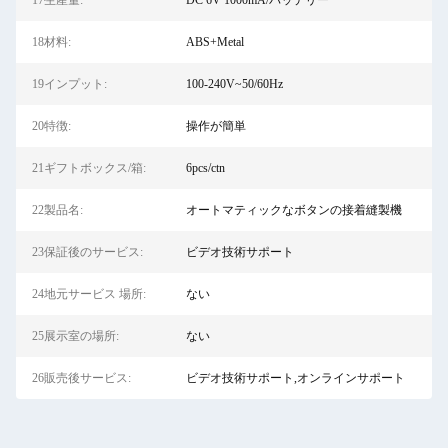
17生産量:
DC 6V 1000mA/バッテリー
18材料:
ABS+Metal
19インプット:
100-240V~50/60Hz
20特徴:
操作が簡単
21ギフトボックス/箱:
6pcs/ctn
22製品名:
オートマティックなボタンの接着縫製機
23保証後のサービス:
ビデオ技術サポート
24地元サービス 場所:
ない
25展示室の場所:
ない
26販売後サービス:
ビデオ技術サポート,オンラインサポート