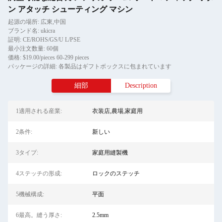
ン アタッチ シューティング マシン
起源の場所: 広東,中国
ブランド名: ukicra
証明: CE/ROHS/GS/U L/PSE
最小注文数量: 60個
価格: $19.00/pieces 60-299 pieces
パッケージの詳細: 各製品はギフトボックスに包まれています
細部
Description
1適用される産業:
衣装店,農場,家庭用
2条件:
新しい
3タイプ:
家庭用縫製機
4ステッチの形成:
ロックのステッチ
5機械構成:
平面
6最高。縫う厚さ:
2.5mm