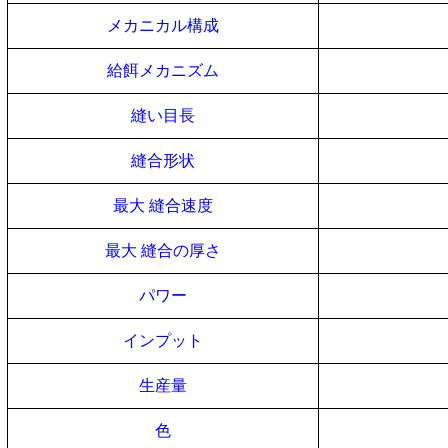
メカニカル構成
給餌メカニズム
縫い目長
縫合形状
最大 縫合速度
最大 縫合の厚さ
パワー
インプット
生産量
色