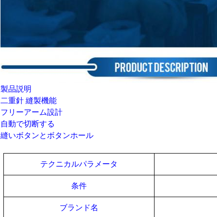
製品説明
二重針 縫製機能
フリーアーム設計
自動で切断する
縫いボタンとボタンホール
テクニカルパラメータ
条件
ブランド名