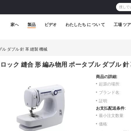
家へ
製品
ビデオ
わたしたち に つい て
工場 ツ
ル ダブル 針 革 縫製 機械
ロック 縫合 形 編み物用 ポータブル ダブル 針 
商品の詳細:
起源の場所:
ブランド名:
証明:
お支払配送条件:
最小注文数量:
価格: