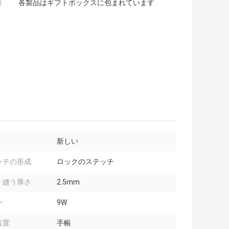
:
各製品はギフトボックスに包まれています
新しい
ッチの形成:
ロックのステッチ
。縫う厚さ:
2.5mm
:
9W
置:
手帳