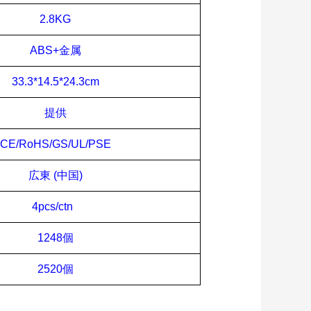
2.8
KG
ABS+金属
33.3
*14
.5
*2
4.3
cm
提供
CE/RoHS/GS/UL/PSE
広東 (中国)
4pcs/ctn
1248個
2520個