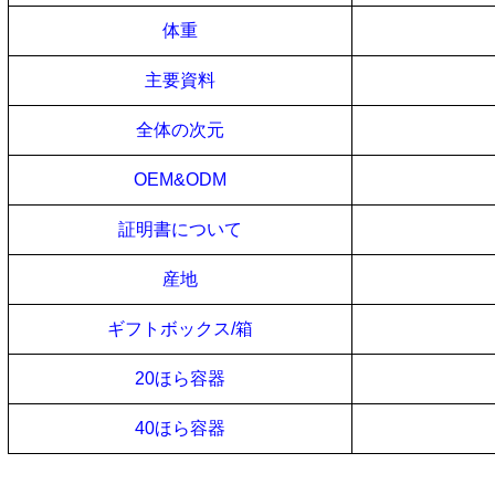
体重
主要資料
全体の次元
OEM&ODM
証明書
について
産地
ギフトボックス/箱
20
ほら
容器
40
ほら
容器