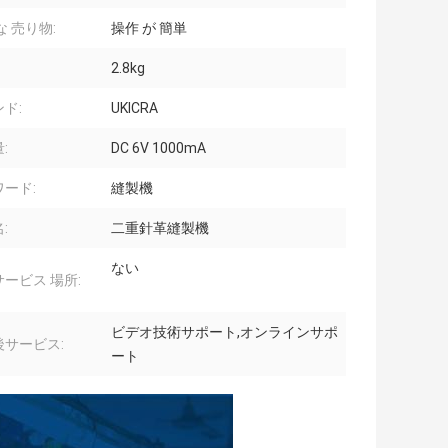
な 売り物:
操作 が 簡単
2.8kg
ド:
UKICRA
:
DC 6V 1000mA
ード:
縫製機
:
二重針革縫製機
ない
ービス 場所:
ビデオ技術サポート,オンラインサポ
後サービス:
ート