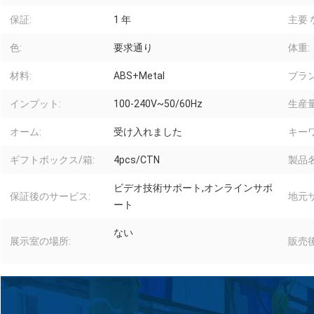
保証:
1 年
主要 
色:
要求通り
体重:
材料:
ABS+Metal
ブラン
インプット:
100-240V~50/60Hz
生産量
オーム:
受け入れました
キーワ
ギフトボックス/箱:
4pcs/CTN
製品名
ビデオ技術サポート,オンラインサポ
保証後のサービス:
地元サ
ート
ない
展示室の場所:
販売