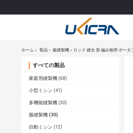
ホーム
製品
服縫製機
ロック 縫合 形 編み物用 ポータブ
すべての製品
家庭用縫製機
(68)
小型ミシン
(41)
多機能縫製機
(30)
服縫製機
(30)
自動ミシン
(12)