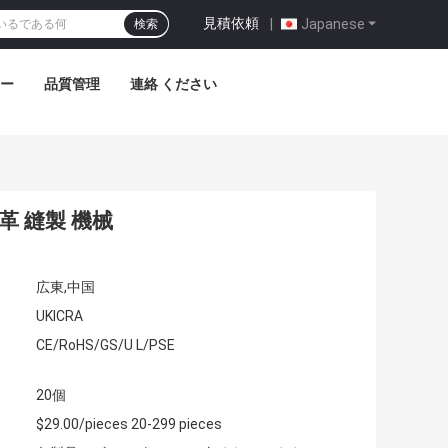
見積依頼
|
Japanese
検索
アー
品質管理
連絡 ください
革 縫製 機械
広東,中国
UKICRA
CE/RoHS/GS/U L/PSE
20個
$29.00/pieces 20-299 pieces