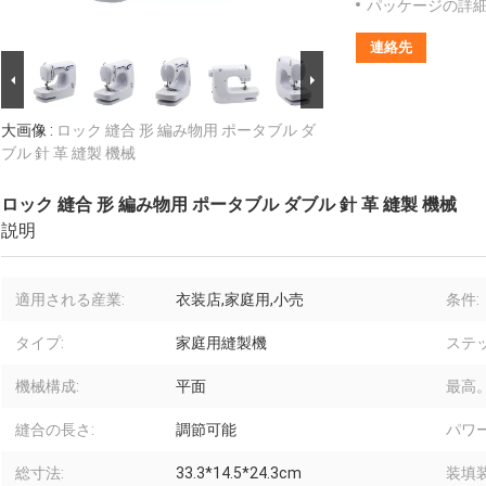
パッケージの詳細
連絡先
大画像 :
ロック 縫合 形 編み物用 ポータブル ダ
ブル 針 革 縫製 機械
ロック 縫合 形 編み物用 ポータブル ダブル 針 革 縫製 機械
説明
適用される産業:
衣装店,家庭用,小売
条件:
タイプ:
家庭用縫製機
ステ
機械構成:
平面
最高
縫合の長さ:
調節可能
パワー
総寸法:
33.3*14.5*24.3cm
装填装